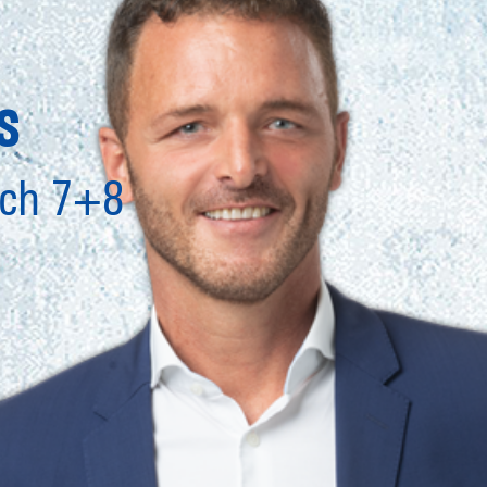
s
ich 7+8