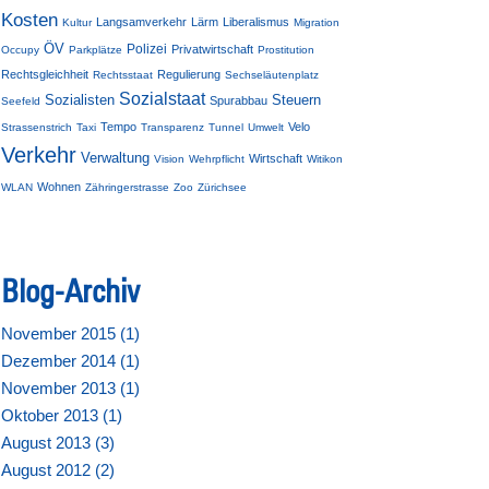
Kosten
Langsamverkehr
Lärm
Liberalismus
Kultur
Migration
ÖV
Polizei
Privatwirtschaft
Occupy
Parkplätze
Prostitution
Rechtsgleichheit
Regulierung
Rechtsstaat
Sechseläutenplatz
Sozialstaat
Sozialisten
Steuern
Spurabbau
Seefeld
Tempo
Velo
Strassenstrich
Taxi
Transparenz
Tunnel
Umwelt
Verkehr
Verwaltung
Wirtschaft
Vision
Wehrpflicht
Witikon
Wohnen
WLAN
Zähringerstrasse
Zoo
Zürichsee
Blog-Archiv
November 2015 (
1
)
Dezember 2014 (
1
)
November 2013 (
1
)
Oktober 2013 (
1
)
August 2013 (
3
)
August 2012 (
2
)