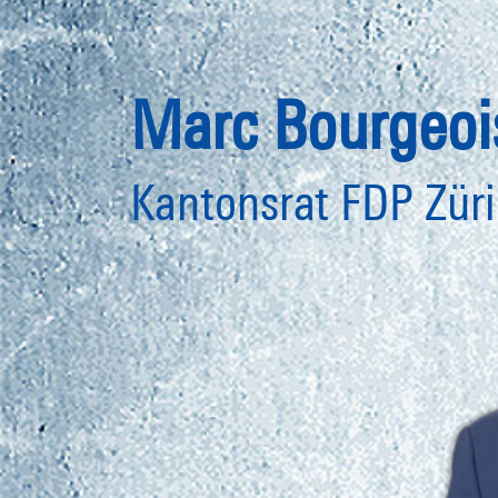
Marc Bourgeoi
Kantonsrat FDP Zür