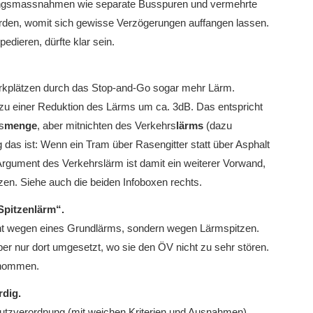
gungsmassnahmen wie separate Busspuren und vermehrte
urden, womit sich gewisse Verzögerungen auffangen lassen.
dieren, dürfte klar sein.
arkplätzen durch das Stop-and-Go sogar mehr Lärm.
 zu einer Reduktion des Lärms um ca. 3dB. Das entspricht
s
menge
, aber mitnichten des Verkehrs
lärms
(dazu
 das ist: Wenn ein Tram über Rasengitter statt über Asphalt
Argument des Verkehrslärm ist damit ein weiterer Vorwand,
en. Siehe auch die beiden Infoboxen rechts.
„Spitzenlärm“
.
ht wegen eines Grundlärms, sondern wegen Lärmspitzen.
 nur dort umgesetzt, wo sie den ÖV nicht zu sehr stören.
enommen.
rdig.
utzverordnung (mit weichen Kriterien und Ausnahmen)