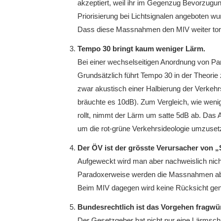
akzeptiert, weil ihr im Gegenzug Bevorzu
Priorisierung bei Lichtsignalen angeboten w
Dass diese Massnahmen den MIV weiter torpe
Tempo 30 bringt kaum weniger Lärm.
Bei einer wechselseitigen Anordnung von P
Grundsätzlich führt Tempo 30 in der Theorie
zwar akustisch einer Halbierung der Verkehr
bräuchte es 10dB). Zum Vergleich, wie wenig
rollt, nimmt der Lärm um satte 5dB ab. Das 
um die rot-grüne Verkehrsideologie umzusetz
Der ÖV ist der grösste Verursacher von 
Aufgeweckt wird man aber nachweislich nic
Paradoxerweise werden die Massnahmen aber
Beim MIV dagegen wird keine Rücksicht g
Bundesrechtlich ist das Vorgehen fragwü
Der Gesetzgeber hat nicht nur eine Lärmsch