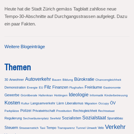
Heute hat die Stadt Zürich gemäss Tagblatt zahllose neue
Tempo-30-Abschnitte auf Durchgangsstrassen aufgelegt. Dazu
ein paar Fakten.
Weitere Blogeinträge
Themen
Autoverkehr
Bürokratie
30
Anwohner
Bauen
Bildung
Chancengleichheit
Filz
Finanzen
Freiräume
Demonstration
Energie
EU
Flughafen
Gastronomie
Ideologie
Gewerbe
Grünliberale
Hafenkran
Hottingen
Informatik
Kinderbetreuung
Kosten
ÖV
Langsamverkehr
Lärm
Liberalismus
Kultur
Migration
Occupy
Polizei
Privatwirtschaft
Rechtsgleichheit
Parkplätze
Prostitution
Rechtsstaat
Sozialstaat
Sozialisten
Regulierung
Spurabbau
Sechseläutenplatz
Seefeld
Verkehr
Steuern
Tempo
Velo
Strassenstrich
Taxi
Transparenz
Tunnel
Umwelt