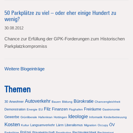
50 Parkplätze zu viel – oder eher einige Hundert zu
wenig?
30.08.2012
Chance zur Erfüllung der GPK-Forderungen zum Historischen
Parkplatzkompromiss
Weitere Blogeinträge
Themen
Autoverkehr
Bürokratie
30
Anwohner
Bauen
Bildung
Chancengleichheit
Filz
Finanzen
Freiräume
Demonstration
Energie
EU
Flughafen
Gastronomie
Ideologie
Gewerbe
Grünliberale
Hafenkran
Hottingen
Informatik
Kinderbetreuung
Kosten
ÖV
Langsamverkehr
Lärm
Liberalismus
Kultur
Migration
Occupy
Polizei
Privatwirtschaft
Rechtsgleichheit
Parkplätze
Prostitution
Rechtsstaat