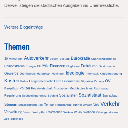
Derweil steigen die städtischen Ausgaben ins Unermessliche.
Weitere Blogeinträge
Themen
Autoverkehr
Bürokratie
30
Anwohner
Bauen
Bildung
Chancengleichheit
Filz
Finanzen
Freiräume
Demonstration
Energie
EU
Flughafen
Gastronomie
Ideologie
Gewerbe
Grünliberale
Hafenkran
Hottingen
Informatik
Kinderbetreuung
Kosten
ÖV
Langsamverkehr
Lärm
Liberalismus
Kultur
Migration
Occupy
Polizei
Privatwirtschaft
Rechtsgleichheit
Parkplätze
Prostitution
Rechtsstaat
Sozialstaat
Sozialisten
Regulierung
Spurabbau
Sechseläutenplatz
Seefeld
Verkehr
Steuern
Tempo
Velo
Strassenstrich
Taxi
Transparenz
Tunnel
Umwelt
Verwaltung
Wirtschaft
Wohnen
Vision
Wehrpflicht
Witikon
WLAN
Zähringerstrasse
Zoo
Zürichsee