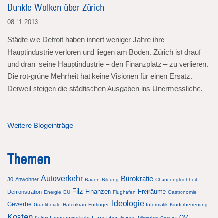
Dunkle Wolken über Zürich
08.11.2013
Städte wie Detroit haben innert weniger Jahre ihre
Hauptindustrie verloren und liegen am Boden. Zürich ist drauf
und dran, seine Hauptindustrie – den Finanzplatz – zu verlieren.
Die rot-grüne Mehrheit hat keine Visionen für einen Ersatz.
Derweil steigen die städtischen Ausgaben ins Unermessliche.
Weitere Blogeinträge
Themen
Autoverkehr
Bürokratie
30
Anwohner
Bauen
Bildung
Chancengleichheit
Filz
Finanzen
Freiräume
Demonstration
Energie
EU
Flughafen
Gastronomie
Ideologie
Gewerbe
Grünliberale
Hafenkran
Hottingen
Informatik
Kinderbetreuung
Kosten
ÖV
Langsamverkehr
Lärm
Liberalismus
Kultur
Migration
Occupy