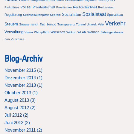
Polizei
Privatwirtschaft
Rechtsgleichheit
Parkplätze
Prostitution
Rechtsstaat
Sozialstaat
Sozialisten
Regulierung
Spurabbau
Sechseläutenplatz
Seefeld
Verkehr
Steuern
Tempo
Velo
Strassenstrich
Taxi
Transparenz
Tunnel
Umwelt
Verwaltung
Wirtschaft
Wohnen
Vision
Wehrpflicht
Witikon
WLAN
Zähringerstrasse
Zoo
Zürichsee
Blog-Archiv
November 2015 (
1
)
Dezember 2014 (
1
)
November 2013 (
1
)
Oktober 2013 (
1
)
August 2013 (
3
)
August 2012 (
2
)
Juli 2012 (
2
)
Juni 2012 (
2
)
November 2011 (
2
)