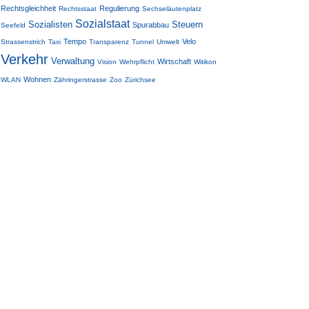
Rechtsgleichheit
Regulierung
Rechtsstaat
Sechseläutenplatz
Sozialstaat
Sozialisten
Steuern
Spurabbau
Seefeld
Tempo
Velo
Strassenstrich
Taxi
Transparenz
Tunnel
Umwelt
Verkehr
Verwaltung
Wirtschaft
Vision
Wehrpflicht
Witikon
Wohnen
WLAN
Zähringerstrasse
Zoo
Zürichsee
Blog-Archiv
November 2015 (
1
)
Dezember 2014 (
1
)
November 2013 (
1
)
Oktober 2013 (
1
)
August 2013 (
3
)
August 2012 (
2
)
Juli 2012 (
2
)
Juni 2012 (
2
)