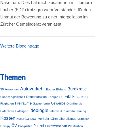
Nase rum. Dies hat mich zusammen mit Tamara
Lauber (FDP) trotz grossem Verständnis für den
Unmut der Bewegung zu einer Interpellation im
Zürcher Gemeinderat veranlasst.
Weitere Blogeinträge
Themen
Autoverkehr
Bürokratie
30
Anwohner
Bauen
Bildung
Filz
Finanzen
Demonstration
Chancengleichheit
Energie
EU
Freiräume
Gewerbe
Flughafen
Gastronomie
Grünliberale
Ideologie
Hafenkran
Hottingen
Informatik
Kinderbetreuung
Kosten
Langsamverkehr
Lärm
Liberalismus
Kultur
Migration
ÖV
Polizei
Privatwirtschaft
Occupy
Parkplätze
Prostitution