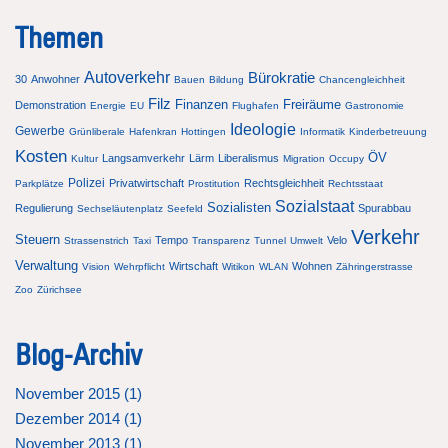
Themen
Autoverkehr
Bürokratie
30
Anwohner
Bauen
Bildung
Chancengleichheit
Filz
Finanzen
Freiräume
Demonstration
Energie
EU
Flughafen
Gastronomie
Ideologie
Gewerbe
Grünliberale
Hafenkran
Hottingen
Informatik
Kinderbetreuung
Kosten
ÖV
Langsamverkehr
Lärm
Liberalismus
Kultur
Migration
Occupy
Polizei
Privatwirtschaft
Rechtsgleichheit
Parkplätze
Prostitution
Rechtsstaat
Sozialstaat
Sozialisten
Regulierung
Spurabbau
Sechseläutenplatz
Seefeld
Verkehr
Steuern
Tempo
Velo
Strassenstrich
Taxi
Transparenz
Tunnel
Umwelt
Verwaltung
Wirtschaft
Wohnen
Vision
Wehrpflicht
Witikon
WLAN
Zähringerstrasse
Zoo
Zürichsee
Blog-Archiv
November 2015 (
1
)
Dezember 2014 (
1
)
November 2013 (
1
)