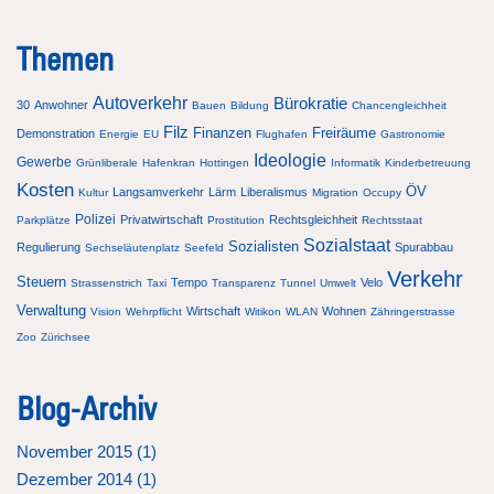
Themen
Autoverkehr
Bürokratie
30
Anwohner
Bauen
Bildung
Chancengleichheit
Filz
Finanzen
Freiräume
Demonstration
Energie
EU
Flughafen
Gastronomie
Ideologie
Gewerbe
Grünliberale
Hafenkran
Hottingen
Informatik
Kinderbetreuung
Kosten
ÖV
Langsamverkehr
Lärm
Liberalismus
Kultur
Migration
Occupy
Polizei
Privatwirtschaft
Rechtsgleichheit
Parkplätze
Prostitution
Rechtsstaat
Sozialstaat
Sozialisten
Regulierung
Spurabbau
Sechseläutenplatz
Seefeld
Verkehr
Steuern
Tempo
Velo
Strassenstrich
Taxi
Transparenz
Tunnel
Umwelt
Verwaltung
Wirtschaft
Wohnen
Vision
Wehrpflicht
Witikon
WLAN
Zähringerstrasse
Zoo
Zürichsee
Blog-Archiv
November 2015 (
1
)
Dezember 2014 (
1
)