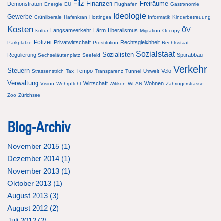
Filz
Finanzen
Freiräume
Demonstration
Energie
EU
Flughafen
Gastronomie
Ideologie
Gewerbe
Grünliberale
Hafenkran
Hottingen
Informatik
Kinderbetreuung
Kosten
ÖV
Langsamverkehr
Lärm
Liberalismus
Kultur
Migration
Occupy
Polizei
Privatwirtschaft
Rechtsgleichheit
Parkplätze
Prostitution
Rechtsstaat
Sozialstaat
Sozialisten
Regulierung
Spurabbau
Sechseläutenplatz
Seefeld
Verkehr
Steuern
Tempo
Velo
Strassenstrich
Taxi
Transparenz
Tunnel
Umwelt
Verwaltung
Wirtschaft
Wohnen
Vision
Wehrpflicht
Witikon
WLAN
Zähringerstrasse
Zoo
Zürichsee
Blog-Archiv
November 2015 (
1
)
Dezember 2014 (
1
)
November 2013 (
1
)
Oktober 2013 (
1
)
August 2013 (
3
)
August 2012 (
2
)
Juli 2012 (
2
)