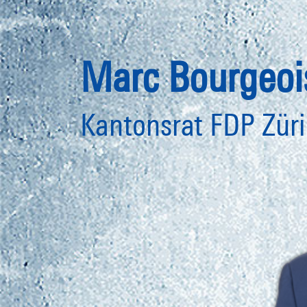
Marc Bourgeoi
Kantonsrat FDP Zür