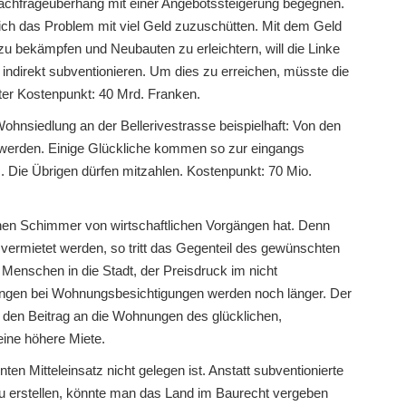
chfrageüberhang mit einer Angebotssteigerung begegnen.
mlich das Problem mit viel Geld zuzuschütten. Mit dem Geld
zu bekämpfen und Neubauten zu erleichtern, will die Linke
indirekt subventionieren. Um dies zu erreichen, müsste die
ter Kostenpunkt: 40 Mrd. Franken.
hnsiedlung an der Bellerivestrasse beispielhaft: Von den
t werden. Einige Glückliche kommen so zur eingangs
ie Übrigen dürfen mitzahlen. Kostenpunkt: 70 Mio.
inen Schimmer von wirtschaftlichen Vorgängen hat. Denn
vermietet werden, so tritt das Gegenteil des gewünschten
 Menschen in die Stadt, der Preisdruck im nicht
hlangen bei Wohnungsbesichtigungen werden noch länger. Der
n den Beitrag an die Wohnungen des glücklichen,
eine höhere Miete.
nten Mitteleinsatz nicht gelegen ist. Anstatt subventionierte
 erstellen, könnte man das Land im Baurecht vergeben