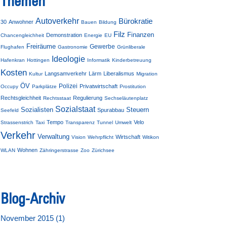
Themen
Autoverkehr
Bürokratie
30
Anwohner
Bauen
Bildung
Filz
Finanzen
Demonstration
Chancengleichheit
Energie
EU
Freiräume
Gewerbe
Flughafen
Gastronomie
Grünliberale
Ideologie
Hafenkran
Hottingen
Informatik
Kinderbetreuung
Kosten
Langsamverkehr
Lärm
Liberalismus
Kultur
Migration
ÖV
Polizei
Privatwirtschaft
Occupy
Parkplätze
Prostitution
Rechtsgleichheit
Regulierung
Rechtsstaat
Sechseläutenplatz
Sozialstaat
Sozialisten
Steuern
Spurabbau
Seefeld
Tempo
Velo
Strassenstrich
Taxi
Transparenz
Tunnel
Umwelt
Verkehr
Verwaltung
Wirtschaft
Vision
Wehrpflicht
Witikon
Wohnen
WLAN
Zähringerstrasse
Zoo
Zürichsee
Blog-Archiv
November 2015 (
1
)