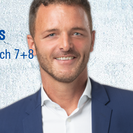
s
ich 7+8