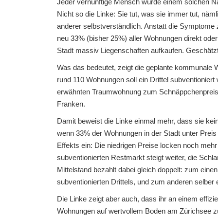
Jeder vernünftige Mensch würde einem solchen Na
Nicht so die Linke: Sie tut, was sie immer tut, nä
anderer selbstverständlich. Anstatt die Symptome 
neu 33% (bisher 25%) aller Wohnungen direkt oder 
Stadt massiv Liegenschaften aufkaufen. Geschätz
Was das bedeutet, zeigt die geplante kommunale Wo
rund 110 Wohnungen soll ein Drittel subventionier
erwähnten Traumwohnung zum Schnäppchenpreis. D
Franken.
Damit beweist die Linke einmal mehr, dass sie ke
wenn 33% der Wohnungen in der Stadt unter Preis 
Effekts ein: Die niedrigen Preise locken noch mehr
subventionierten Restmarkt steigt weiter, die Sc
Mittelstand bezahlt dabei gleich doppelt: zum eine
subventionierten Drittels, und zum anderen selber 
Die Linke zeigt aber auch, dass ihr an einem effizie
Wohnungen auf wertvollem Boden am Zürichsee zu