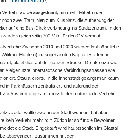
mbh
|
0 Kommentar(e)
he Verkehr wurde ausgedünnt, um mehr Mittel in die
r noch zwei Tramlinien zum Klusplatz, die Aufhebung der
eiter auf eine Bus-Direktverbindung ins Stadtzentrum. In den
en wurden gleichzeitig 700 Mio. für den ÖV verbaut.
vatverkehr: Zwischen 2010 und 2020 wurden fast sämtliche
 Witikon, Fluntern) zu sogenannten Kaphaltestellen mit
us ist, bleibt dies auf der ganzen Strecke. Drehkreuze wie
bar, vielgenutzte innerstädtische Verbindungsstrassen wie
oniert. Stau allerorts. In die Innenstadt gelangt man kaum
 in Parkhäusern zentralisiert, und aufgrund der
11 zur Abstimmung kam, musste der motorisierte Verkehr
etzt. Jeder wollte zwar in der Stadt wohnen, hat aber
re kein Verkehr mehr rollt. Zürich ist so für die Bewohner
meidet die Stadt. Eingekauft wird hauptsächlich im Glatttal –
werbe abgewandert, zusammen mit den