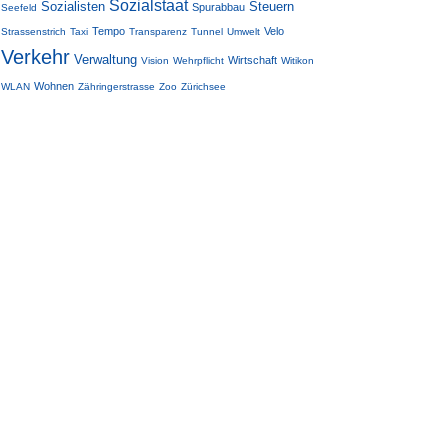
Sozialstaat
Sozialisten
Steuern
Spurabbau
Seefeld
Tempo
Velo
Strassenstrich
Taxi
Transparenz
Tunnel
Umwelt
Verkehr
Verwaltung
Wirtschaft
Vision
Wehrpflicht
Witikon
Wohnen
WLAN
Zähringerstrasse
Zoo
Zürichsee
Blog-Archiv
November 2015 (
1
)
Dezember 2014 (
1
)
November 2013 (
1
)
Oktober 2013 (
1
)
August 2013 (
3
)
August 2012 (
2
)
Juli 2012 (
2
)
Juni 2012 (
2
)
November 2011 (
2
)
Oktober 2011 (
3
)