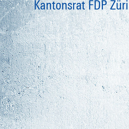
Kantonsrat FDP Zür