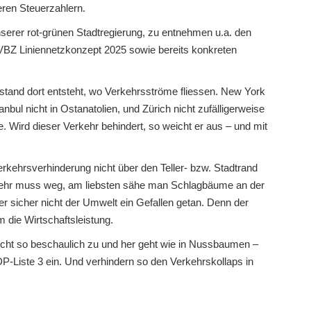
ren Steuerzahlern.
serer rot-grünen Stadtregierung, zu entnehmen u.a. den
 VBZ Liniennetzkonzept 2025 sowie bereits konkreten
stand dort entsteht, wo Verkehrsströme fliessen. New York
nbul nicht in Ostanatolien, und Zürich nicht zufälligerweise
ird dieser Verkehr behindert, so weicht er aus – und mit
Verkehrsverhinderung nicht über den Teller- bzw. Stadtrand
kehr muss weg, am liebsten sähe man Schlagbäume an der
er sicher nicht der Umwelt ein Gefallen getan. Denn der
m die Wirtschaftsleistung.
nicht so beschaulich zu und her geht wie in Nussbaumen –
 FDP-Liste 3 ein. Und verhindern so den Verkehrskollaps in