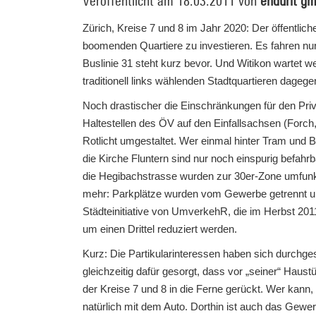
Veröffentlicht am 18.03.2011 von
endurit g
Zürich, Kreise 7 und 8 im Jahr 2020: Der öffentlic
boomenden Quartiere zu investieren. Es fahren nu
Buslinie 31 steht kurz bevor. Und Witikon wartet w
traditionell links wählenden Stadtquartieren dageg
Noch drastischer die Einschränkungen für den Pri
Haltestellen des ÖV auf den Einfallsachsen (Forch,
Rotlicht umgestaltet. Wer einmal hinter Tram und B
die Kirche Fluntern sind nur noch einspurig befahr
die Hegibachstrasse wurden zur 30er-Zone umfunkti
mehr: Parkplätze wurden vom Gewerbe getrennt und
Städteinitiative von UmverkehR, die im Herbst 20
um einen Drittel reduziert werden.
Kurz: Die Partikularinteressen haben sich durchges
gleichzeitig dafür gesorgt, dass vor „seiner“ Haustü
der Kreise 7 und 8 in die Ferne gerückt. Wer kann, 
natürlich mit dem Auto. Dorthin ist auch das Ge