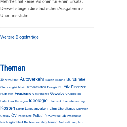
Mehrheit hat keine Visionen für einen Ersatz.
Derweil steigen die städtischen Ausgaben ins
Unermessliche.
Weitere Blogeinträge
Themen
Autoverkehr
Bürokratie
30
Anwohner
Bauen
Bildung
Filz
Finanzen
Demonstration
Chancengleichheit
Energie
EU
Freiräume
Gewerbe
Flughafen
Gastronomie
Grünliberale
Ideologie
Hafenkran
Hottingen
Informatik
Kinderbetreuung
Kosten
Langsamverkehr
Lärm
Liberalismus
Kultur
Migration
ÖV
Polizei
Privatwirtschaft
Occupy
Parkplätze
Prostitution
Rechtsgleichheit
Regulierung
Rechtsstaat
Sechseläutenplatz