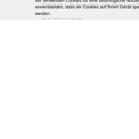
Wir verwenden Cookies für eine bestmögliche Nutzere
(Detroit etc.), da die meisten Leute lieber kurze
einverstanden, dass wir Cookies auf Ihrem Gerät spe
werden.
16.11.2013 16:06:59
Missbrauch melden
Kommentar hinterlassen
Name:
E-Mail:
Website: