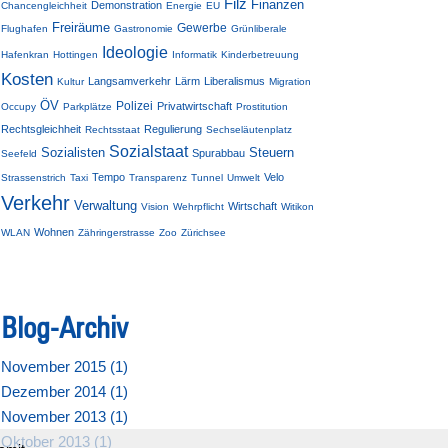
Filz
Finanzen
Demonstration
Chancengleichheit
Energie
EU
Freiräume
Gewerbe
Flughafen
Gastronomie
Grünliberale
Ideologie
Hafenkran
Hottingen
Informatik
Kinderbetreuung
Kosten
Langsamverkehr
Lärm
Liberalismus
Kultur
Migration
ÖV
Polizei
Privatwirtschaft
Occupy
Parkplätze
Prostitution
Rechtsgleichheit
Regulierung
Rechtsstaat
Sechseläutenplatz
Sozialstaat
Sozialisten
Steuern
Spurabbau
Seefeld
Tempo
Velo
Strassenstrich
Taxi
Transparenz
Tunnel
Umwelt
Verkehr
Verwaltung
Wirtschaft
Vision
Wehrpflicht
Witikon
Wohnen
WLAN
Zähringerstrasse
Zoo
Zürichsee
Blog-Archiv
November 2015 (
1
)
Dezember 2014 (
1
)
November 2013 (
1
)
Oktober 2013 (
1
)