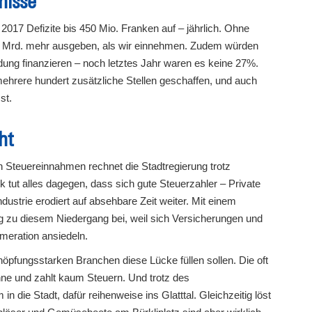
nisse
2017 Defizite bis 450 Mio. Franken auf – jährlich. Ohne
.4 Mrd. mehr ausgeben, als wir einnehmen. Zudem würden
dung finanzieren – noch letztes Jahr waren es keine 27%.
ehrere hundert zusätzliche Stellen geschaffen, und auch
st.
ht
n Steuereinnahmen rechnet die Stadtregierung trotz
k tut alles dagegen, dass sich gute Steuerzahler – Private
dustrie erodiert auf absehbare Zeit weiter. Mit einem
ung zu diesem Niedergang bei, weil sich Versicherungen und
meration ansiedeln.
höpfungsstarken Branchen diese Lücke füllen sollen. Die oft
öhne und zahlt kaum Steuern. Und trotz des
die Stadt, dafür reihenweise ins Glatttal. Gleichzeitig löst