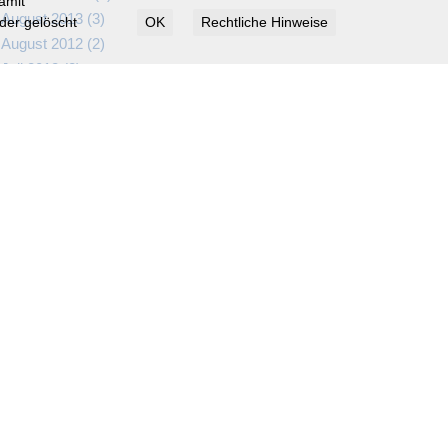
amit
August 2013 (
3
)
der gelöscht
OK
Rechtliche Hinweise
August 2012 (
2
)
Juli 2012 (
2
)
Juni 2012 (
2
)
November 2011 (
2
)
Oktober 2011 (
3
)
August 2011 (
1
)
Juli 2011 (
4
)
Juni 2011 (
1
)
März 2011 (
5
)
Januar 2011 (
2
)
Dezember 2010 (
2
)
Februar 2010 (
3
)
Januar 2010 (
3
)
März 2007 (
3
)
Februar 2007 (
1
)
Januar 2007 (
4
)