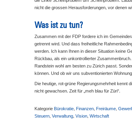
die Linke Scheinproblem um Scheinproblem. Laubb
nicht die grossen Herausforderungen, vor denen wi
Was ist zu tun?
Zusammen mit der FDP fordere ich im Gemeinder
getrennt wird. Und dass freiheitliche Rahmenbedi
werden. Ich kann Ihnen in dieser Situation keine Ge
Rückbau, als ein unkontrollierter Zusammenbruch.
Randstein wohl am besten zu Zürich passt. Sondern
können. Und ob wir uns subventionierten Wohnung
Die heutige, rot-grüne Regierungsmehrheit kennt d
nicht gewachsen. Zeit für „meh blau für Züri“.
Kategorie
Bürokratie
,
Finanzen
,
Freiräume
,
Gewer
Steuern
,
Verwaltung
,
Vision
,
Wirtschaft