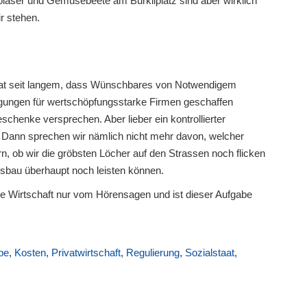
läser und Gemüsebeete am Bürkliplatz sind aber wirklich
r stehen.
at seit langem, dass Wünschbares von Notwendigem
ngungen für wertschöpfungsstarke Firmen geschaffen
schenke versprechen. Aber lieber ein kontrollierter
 Dann sprechen wir nämlich nicht mehr davon, welcher
, ob wir die gröbsten Löcher auf den Strassen noch flicken
sbau überhaupt noch leisten können.
ie Wirtschaft nur vom Hörensagen und ist dieser Aufgabe
be
,
Kosten
,
Privatwirtschaft
,
Regulierung
,
Sozialstaat
,