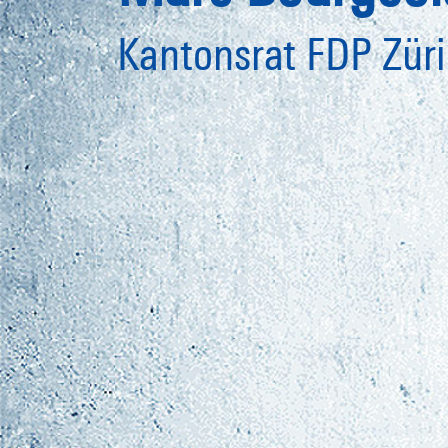
Kantonsrat FDP Zür