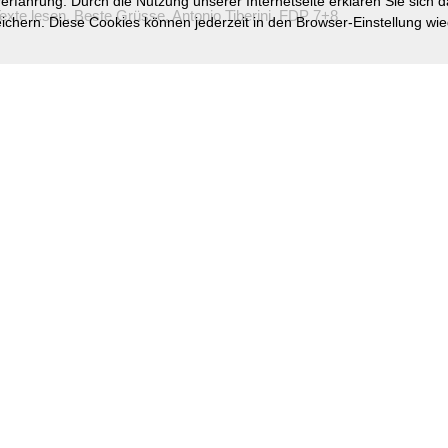
rfahrung. Durch die Nutzung unserer Internetseite erklären Sie sich d
 Texte lesen. Beste Grüsse, Antonio Tiberini, FDP 7+8
ichern. Diese Cookies können jederzeit in den Browser-Einstellung wie