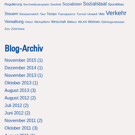
Sozialstaat
Sozialisten
Regulierung
Spurabbau
Sechseläutenplatz
Seefeld
Verkehr
Steuern
Tempo
Velo
Strassenstrich
Taxi
Transparenz
Tunnel
Umwelt
Verwaltung
Wirtschaft
Wohnen
Vision
Wehrpflicht
Witikon
WLAN
Zähringerstrasse
Zoo
Zürichsee
Blog-Archiv
November 2015 (
1
)
Dezember 2014 (
1
)
November 2013 (
1
)
Oktober 2013 (
1
)
August 2013 (
3
)
August 2012 (
2
)
Juli 2012 (
2
)
Juni 2012 (
2
)
November 2011 (
2
)
Oktober 2011 (
3
)