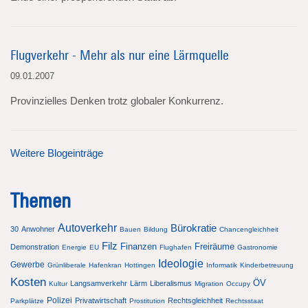
Flugverkehr - Mehr als nur eine Lärmquelle
09.01.2007
Provinzielles Denken trotz globaler Konkurrenz.
Weitere Blogeinträge
Themen
Autoverkehr
Bürokratie
30
Anwohner
Bauen
Bildung
Chancengleichheit
Filz
Finanzen
Freiräume
Demonstration
Energie
EU
Flughafen
Gastronomie
Ideologie
Gewerbe
Grünliberale
Hafenkran
Hottingen
Informatik
Kinderbetreuung
Kosten
ÖV
Langsamverkehr
Lärm
Liberalismus
Kultur
Migration
Occupy
Polizei
Privatwirtschaft
Rechtsgleichheit
Parkplätze
Prostitution
Rechtsstaat