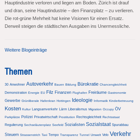
Hauptindustrie verloren und liegen am Boden. Zürich ist drauf
und dran, seine Hauptindustrie – den Finanzplatz – zu verlieren.
Die rot-grüne Mehrheit hat keine Visionen für einen Ersatz.
Derweil steigen die städtischen Ausgaben ins Unermessliche.
Weitere Blogeinträge
Themen
Autoverkehr
Bürokratie
30
Anwohner
Bauen
Bildung
Chancengleichheit
Filz
Finanzen
Freiräume
Demonstration
Energie
EU
Flughafen
Gastronomie
Ideologie
Gewerbe
Grünliberale
Hafenkran
Hottingen
Informatik
Kinderbetreuung
Kosten
ÖV
Langsamverkehr
Lärm
Liberalismus
Kultur
Migration
Occupy
Polizei
Privatwirtschaft
Rechtsgleichheit
Parkplätze
Prostitution
Rechtsstaat
Sozialstaat
Sozialisten
Regulierung
Spurabbau
Sechseläutenplatz
Seefeld
Verkehr
Steuern
Tempo
Velo
Strassenstrich
Taxi
Transparenz
Tunnel
Umwelt