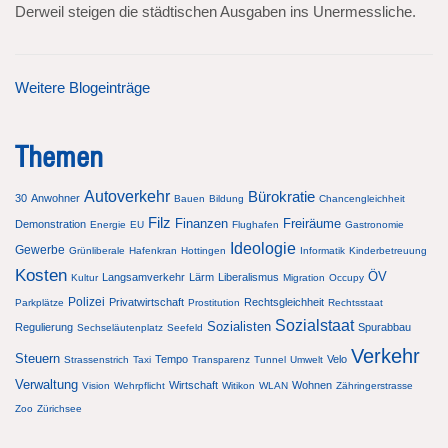
Derweil steigen die städtischen Ausgaben ins Unermessliche.
Weitere Blogeinträge
Themen
Autoverkehr
Bürokratie
30
Anwohner
Bauen
Bildung
Chancengleichheit
Filz
Finanzen
Freiräume
Demonstration
Energie
EU
Flughafen
Gastronomie
Ideologie
Gewerbe
Grünliberale
Hafenkran
Hottingen
Informatik
Kinderbetreuung
Kosten
ÖV
Langsamverkehr
Lärm
Liberalismus
Kultur
Migration
Occupy
Polizei
Privatwirtschaft
Rechtsgleichheit
Parkplätze
Prostitution
Rechtsstaat
Sozialstaat
Sozialisten
Regulierung
Spurabbau
Sechseläutenplatz
Seefeld
Verkehr
Steuern
Tempo
Velo
Strassenstrich
Taxi
Transparenz
Tunnel
Umwelt
Verwaltung
Wirtschaft
Wohnen
Vision
Wehrpflicht
Witikon
WLAN
Zähringerstrasse
Zoo
Zürichsee