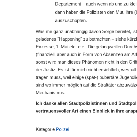
Departement – auch wenn ab und zu kleine
dann haben die Polizisten den Mut, ihre
auszuschöpfen.
Was mir ganz unabhängig davon Sorge bereitet, ist 
geladenes "Happening" zu betrachten – siehe kürzl
Exzesse, 1. Mai etc. etc.. Die gelangweilten Dur
(finanziell, aber auch in Form von Absenzen am Arb
sonst wird man dieses Phänomen nicht in den Griff 
der Justiz. Es ist für mich nicht ersichtlich, wesha
tragen muss, weil einige (spät-) pubertäre Jugend
sind wo immer möglich auf die Straftäter abzuwälze
Mechanismus.
Ich danke allen Stadtpolizistinnen und Stadtpol
vertrauensvoller Art einen Einblick in ihre ans
Kategorie
Polizei