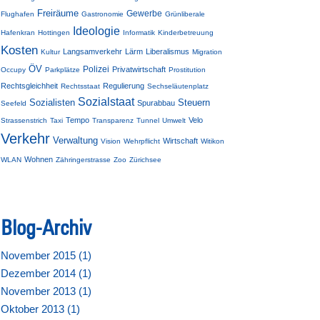
Freiräume
Gewerbe
Flughafen
Gastronomie
Grünliberale
Ideologie
Hafenkran
Hottingen
Informatik
Kinderbetreuung
Kosten
Langsamverkehr
Lärm
Liberalismus
Kultur
Migration
ÖV
Polizei
Privatwirtschaft
Occupy
Parkplätze
Prostitution
Rechtsgleichheit
Regulierung
Rechtsstaat
Sechseläutenplatz
Sozialstaat
Sozialisten
Steuern
Spurabbau
Seefeld
Tempo
Velo
Strassenstrich
Taxi
Transparenz
Tunnel
Umwelt
Verkehr
Verwaltung
Wirtschaft
Vision
Wehrpflicht
Witikon
Wohnen
WLAN
Zähringerstrasse
Zoo
Zürichsee
Blog-Archiv
November 2015 (
1
)
Dezember 2014 (
1
)
November 2013 (
1
)
Oktober 2013 (
1
)