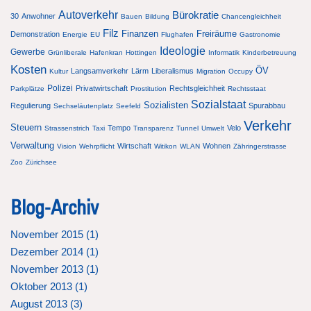
Autoverkehr
Bürokratie
30
Anwohner
Bauen
Bildung
Chancengleichheit
Filz
Finanzen
Freiräume
Demonstration
Energie
EU
Flughafen
Gastronomie
Ideologie
Gewerbe
Grünliberale
Hafenkran
Hottingen
Informatik
Kinderbetreuung
Kosten
ÖV
Langsamverkehr
Lärm
Liberalismus
Kultur
Migration
Occupy
Polizei
Privatwirtschaft
Rechtsgleichheit
Parkplätze
Prostitution
Rechtsstaat
Sozialstaat
Sozialisten
Regulierung
Spurabbau
Sechseläutenplatz
Seefeld
Verkehr
Steuern
Tempo
Velo
Strassenstrich
Taxi
Transparenz
Tunnel
Umwelt
Verwaltung
Wirtschaft
Wohnen
Vision
Wehrpflicht
Witikon
WLAN
Zähringerstrasse
Zoo
Zürichsee
Blog-Archiv
November 2015 (
1
)
Dezember 2014 (
1
)
November 2013 (
1
)
Oktober 2013 (
1
)
August 2013 (
3
)