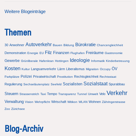
Weitere Blogeinträge
Themen
Autoverkehr
Bürokratie
30
Anwohner
Bauen
Bildung
Chancengleichheit
Filz
Finanzen
Freiräume
Demonstration
Energie
EU
Flughafen
Gastronomie
Ideologie
Gewerbe
Grünliberale
Hafenkran
Hottingen
Informatik
Kinderbetreuung
Kosten
ÖV
Langsamverkehr
Lärm
Liberalismus
Kultur
Migration
Occupy
Polizei
Privatwirtschaft
Rechtsgleichheit
Parkplätze
Prostitution
Rechtsstaat
Sozialstaat
Sozialisten
Regulierung
Spurabbau
Sechseläutenplatz
Seefeld
Verkehr
Steuern
Tempo
Velo
Strassenstrich
Taxi
Transparenz
Tunnel
Umwelt
Verwaltung
Wirtschaft
Wohnen
Vision
Wehrpflicht
Witikon
WLAN
Zähringerstrasse
Zoo
Zürichsee
Blog-Archiv