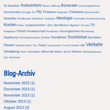
Autoverkehr
Bürokratie
30
Anwohner
Bauen
Bildung
Chancengleichheit
Filz
Finanzen
Freiräume
Demonstration
Energie
EU
Flughafen
Gastronomie
Ideologie
Gewerbe
Grünliberale
Hafenkran
Hottingen
Informatik
Kinderbetreuung
Kosten
ÖV
Langsamverkehr
Lärm
Liberalismus
Kultur
Migration
Occupy
Polizei
Privatwirtschaft
Rechtsgleichheit
Parkplätze
Prostitution
Rechtsstaat
Sozialstaat
Sozialisten
Regulierung
Spurabbau
Sechseläutenplatz
Seefeld
Verkehr
Steuern
Tempo
Velo
Strassenstrich
Taxi
Transparenz
Tunnel
Umwelt
Verwaltung
Wirtschaft
Wohnen
Vision
Wehrpflicht
Witikon
WLAN
Zähringerstrasse
Zoo
Zürichsee
Blog-Archiv
November 2015 (
1
)
Dezember 2014 (
1
)
November 2013 (
1
)
Oktober 2013 (
1
)
August 2013 (
3
)