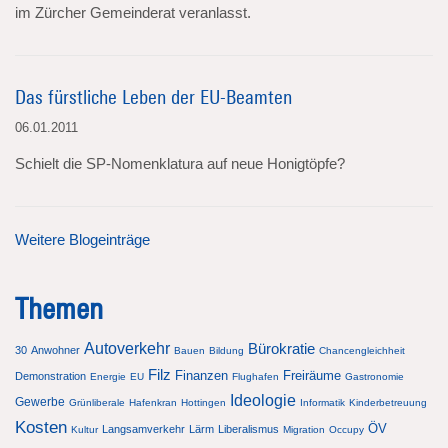
im Zürcher Gemeinderat veranlasst.
Das fürstliche Leben der EU-Beamten
06.01.2011
Schielt die SP-Nomenklatura auf neue Honigtöpfe?
Weitere Blogeinträge
Themen
Autoverkehr
Bürokratie
30
Anwohner
Bauen
Bildung
Chancengleichheit
Filz
Finanzen
Freiräume
Demonstration
Energie
EU
Flughafen
Gastronomie
Ideologie
Gewerbe
Grünliberale
Hafenkran
Hottingen
Informatik
Kinderbetreuung
Kosten
ÖV
Langsamverkehr
Lärm
Liberalismus
Kultur
Migration
Occupy