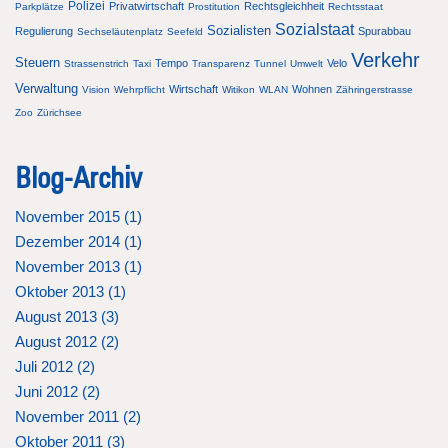
Polizei
Privatwirtschaft
Rechtsgleichheit
Parkplätze
Prostitution
Rechtsstaat
Sozialstaat
Sozialisten
Regulierung
Spurabbau
Sechseläutenplatz
Seefeld
Verkehr
Steuern
Tempo
Velo
Strassenstrich
Taxi
Transparenz
Tunnel
Umwelt
Verwaltung
Wirtschaft
Wohnen
Vision
Wehrpflicht
Witikon
WLAN
Zähringerstrasse
Zoo
Zürichsee
Blog-Archiv
November 2015 (
1
)
Dezember 2014 (
1
)
November 2013 (
1
)
Oktober 2013 (
1
)
August 2013 (
3
)
August 2012 (
2
)
Juli 2012 (
2
)
Juni 2012 (
2
)
November 2011 (
2
)
Oktober 2011 (
3
)