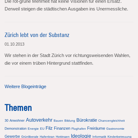
Die rot-grüne Mehrheit hat keine Visionen für einen Ersatz.
Derweil steigen die städtischen Ausgaben ins Unermessliche.
Zürich lebt von der Substanz
01.10.2013
Wir stehen in der Stadt Zürich vor richtungsweisenden Wahlen,
die vor einem trüben Hintergrund stattfinden.
Weitere Blogeinträge
Themen
Autoverkehr
Bürokratie
30
Anwohner
Bauen
Bildung
Chancengleichheit
Filz
Finanzen
Freiräume
Demonstration
Energie
EU
Flughafen
Gastronomie
Ideologie
Gewerbe
Grünliberale
Hafenkran
Hottingen
Informatik
Kinderbetreuung