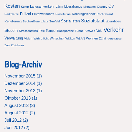
Kosten
ÖV
Langsamverkehr
Lärm
Liberalismus
Kultur
Migration
Occupy
Polizei
Privatwirtschaft
Rechtsgleichheit
Parkplätze
Prostitution
Rechtsstaat
Sozialstaat
Sozialisten
Regulierung
Spurabbau
Sechseläutenplatz
Seefeld
Verkehr
Steuern
Tempo
Velo
Strassenstrich
Taxi
Transparenz
Tunnel
Umwelt
Verwaltung
Wirtschaft
Wohnen
Vision
Wehrpflicht
Witikon
WLAN
Zähringerstrasse
Zoo
Zürichsee
Blog-Archiv
November 2015 (
1
)
Dezember 2014 (
1
)
November 2013 (
1
)
Oktober 2013 (
1
)
August 2013 (
3
)
August 2012 (
2
)
Juli 2012 (
2
)
Juni 2012 (
2
)