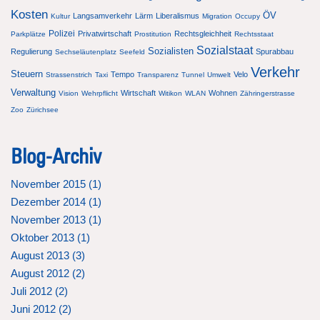
Kosten
ÖV
Langsamverkehr
Lärm
Liberalismus
Kultur
Migration
Occupy
Polizei
Privatwirtschaft
Rechtsgleichheit
Parkplätze
Prostitution
Rechtsstaat
Sozialstaat
Sozialisten
Regulierung
Spurabbau
Sechseläutenplatz
Seefeld
Verkehr
Steuern
Tempo
Velo
Strassenstrich
Taxi
Transparenz
Tunnel
Umwelt
Verwaltung
Wirtschaft
Wohnen
Vision
Wehrpflicht
Witikon
WLAN
Zähringerstrasse
Zoo
Zürichsee
Blog-Archiv
November 2015 (
1
)
Dezember 2014 (
1
)
November 2013 (
1
)
Oktober 2013 (
1
)
August 2013 (
3
)
August 2012 (
2
)
Juli 2012 (
2
)
Juni 2012 (
2
)