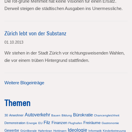
Die rot-grüne Mehrheit hat keine Visionen für einen Ersatz.
Derweil steigen die städtischen Ausgaben ins Unermessliche.
Zürich lebt von der Substanz
01.10.2013
Wir stehen in der Stadt Zürich vor richtungsweisenden Wahlen,
die vor einem trüben Hintergrund stattfinden.
Weitere Blogeinträge
Themen
Autoverkehr
Bürokratie
30
Anwohner
Bauen
Bildung
Chancengleichheit
Filz
Finanzen
Freiräume
Demonstration
Energie
EU
Flughafen
Gastronomie
Ideologie
Gewerbe
Grünliberale
Hafenkran
Hottingen
Informatik
Kinderbetreuung