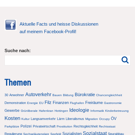
Aktuelle Facts und heisse Diskussionen
auf meinem Facebook-Profil!
Suche nach:
Themen
Autoverkehr
Bürokratie
30
Anwohner
Bauen
Bildung
Chancengleichheit
Filz
Finanzen
Freiräume
Demonstration
Energie
EU
Flughafen
Gastronomie
Ideologie
Gewerbe
Grünliberale
Hafenkran
Hottingen
Informatik
Kinderbetreuung
Kosten
ÖV
Langsamverkehr
Lärm
Liberalismus
Kultur
Migration
Occupy
Polizei
Privatwirtschaft
Rechtsgleichheit
Parkplätze
Prostitution
Rechtsstaat
Sozialstaat
Sozialisten
Regulierung
Spurabbau
Sechseläutenplatz
Seefeld