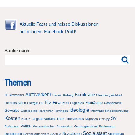
Aktuelle Facts und heisse Diskussionen
auf meinem Facebook-Profil!
Suche nach:
Themen
Autoverkehr
Bürokratie
30
Anwohner
Bauen
Bildung
Chancengleichheit
Filz
Finanzen
Freiräume
Demonstration
Energie
EU
Flughafen
Gastronomie
Ideologie
Gewerbe
Grünliberale
Hafenkran
Hottingen
Informatik
Kinderbetreuung
Kosten
ÖV
Langsamverkehr
Lärm
Liberalismus
Kultur
Migration
Occupy
Polizei
Privatwirtschaft
Rechtsgleichheit
Parkplätze
Prostitution
Rechtsstaat
Sozialstaat
Sozialisten
Regulierung
Spurabbau
Sechseläutenplatz
Seefeld