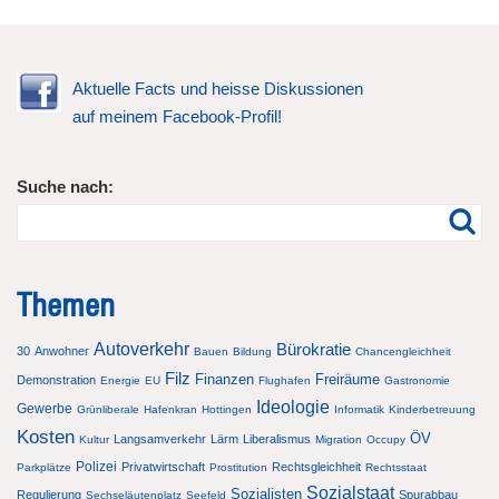
Aktuelle Facts und heisse Diskussionen
auf meinem Facebook-Profil!
Suche nach:
Themen
Autoverkehr
Bürokratie
30
Anwohner
Bauen
Bildung
Chancengleichheit
Filz
Finanzen
Freiräume
Demonstration
Energie
EU
Flughafen
Gastronomie
Ideologie
Gewerbe
Grünliberale
Hafenkran
Hottingen
Informatik
Kinderbetreuung
Kosten
ÖV
Langsamverkehr
Lärm
Liberalismus
Kultur
Migration
Occupy
Polizei
Privatwirtschaft
Rechtsgleichheit
Parkplätze
Prostitution
Rechtsstaat
Sozialstaat
Sozialisten
Regulierung
Spurabbau
Sechseläutenplatz
Seefeld