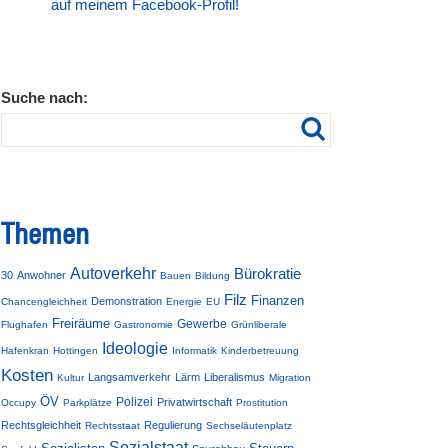
auf meinem Facebook-Profil!
Suche nach:
Themen
Autoverkehr
Bürokratie
30
Anwohner
Bauen
Bildung
Filz
Finanzen
Demonstration
Chancengleichheit
Energie
EU
Freiräume
Gewerbe
Flughafen
Gastronomie
Grünliberale
Ideologie
Hafenkran
Hottingen
Informatik
Kinderbetreuung
Kosten
Langsamverkehr
Lärm
Liberalismus
Kultur
Migration
ÖV
Polizei
Privatwirtschaft
Occupy
Parkplätze
Prostitution
Rechtsgleichheit
Regulierung
Rechtsstaat
Sechseläutenplatz
Sozialstaat