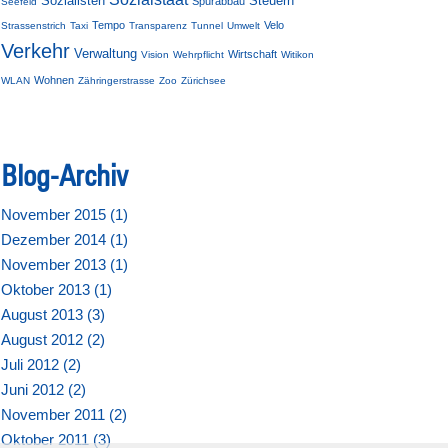
Sozialisten
Steuern
Spurabbau
Seefeld
Tempo
Velo
Strassenstrich
Taxi
Transparenz
Tunnel
Umwelt
Verkehr
Verwaltung
Wirtschaft
Vision
Wehrpflicht
Witikon
Wohnen
WLAN
Zähringerstrasse
Zoo
Zürichsee
Blog-Archiv
November 2015 (
1
)
Dezember 2014 (
1
)
November 2013 (
1
)
Oktober 2013 (
1
)
August 2013 (
3
)
August 2012 (
2
)
Juli 2012 (
2
)
Juni 2012 (
2
)
November 2011 (
2
)
Oktober 2011 (
3
)