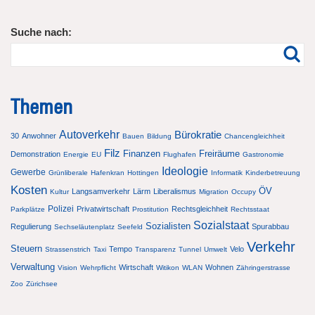
Suche nach:
Themen
Autoverkehr
Bürokratie
30
Anwohner
Bauen
Bildung
Chancengleichheit
Filz
Finanzen
Freiräume
Demonstration
Energie
EU
Flughafen
Gastronomie
Ideologie
Gewerbe
Grünliberale
Hafenkran
Hottingen
Informatik
Kinderbetreuung
Kosten
ÖV
Langsamverkehr
Lärm
Liberalismus
Kultur
Migration
Occupy
Polizei
Privatwirtschaft
Rechtsgleichheit
Parkplätze
Prostitution
Rechtsstaat
Sozialstaat
Sozialisten
Regulierung
Spurabbau
Sechseläutenplatz
Seefeld
Verkehr
Steuern
Tempo
Velo
Strassenstrich
Taxi
Transparenz
Tunnel
Umwelt
Verwaltung
Wirtschaft
Wohnen
Vision
Wehrpflicht
Witikon
WLAN
Zähringerstrasse
Zoo
Zürichsee