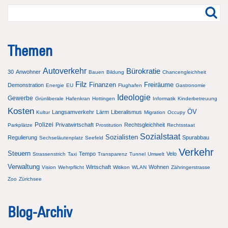
Themen
Autoverkehr
Bürokratie
30
Anwohner
Bauen
Bildung
Chancengleichheit
Filz
Finanzen
Freiräume
Demonstration
Energie
EU
Flughafen
Gastronomie
Ideologie
Gewerbe
Grünliberale
Hafenkran
Hottingen
Informatik
Kinderbetreuung
Kosten
ÖV
Langsamverkehr
Lärm
Liberalismus
Kultur
Migration
Occupy
Polizei
Privatwirtschaft
Rechtsgleichheit
Parkplätze
Prostitution
Rechtsstaat
Sozialstaat
Sozialisten
Regulierung
Spurabbau
Sechseläutenplatz
Seefeld
Verkehr
Steuern
Tempo
Velo
Strassenstrich
Taxi
Transparenz
Tunnel
Umwelt
Verwaltung
Wirtschaft
Wohnen
Vision
Wehrpflicht
Witikon
WLAN
Zähringerstrasse
Zoo
Zürichsee
Blog-Archiv