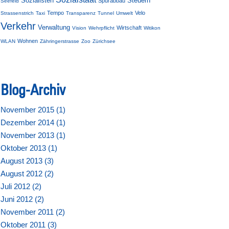
Sozialisten
Steuern
Spurabbau
Seefeld
Tempo
Velo
Strassenstrich
Taxi
Transparenz
Tunnel
Umwelt
Verkehr
Verwaltung
Wirtschaft
Vision
Wehrpflicht
Witikon
Wohnen
WLAN
Zähringerstrasse
Zoo
Zürichsee
Blog-Archiv
November 2015 (
1
)
Dezember 2014 (
1
)
November 2013 (
1
)
Oktober 2013 (
1
)
August 2013 (
3
)
August 2012 (
2
)
Juli 2012 (
2
)
Juni 2012 (
2
)
November 2011 (
2
)
Oktober 2011 (
3
)