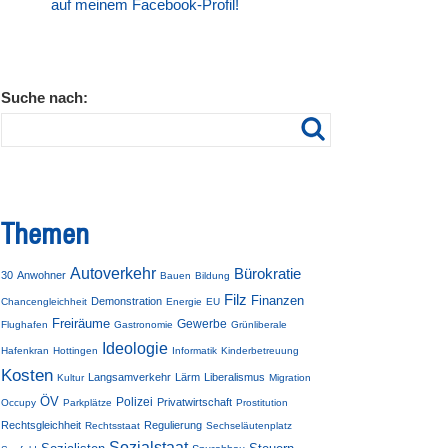
auf meinem Facebook-Profil!
Suche nach:
Themen
Autoverkehr
Bürokratie
30
Anwohner
Bauen
Bildung
Filz
Finanzen
Demonstration
Chancengleichheit
Energie
EU
Freiräume
Gewerbe
Flughafen
Gastronomie
Grünliberale
Ideologie
Hafenkran
Hottingen
Informatik
Kinderbetreuung
Kosten
Langsamverkehr
Lärm
Liberalismus
Kultur
Migration
ÖV
Polizei
Privatwirtschaft
Occupy
Parkplätze
Prostitution
Rechtsgleichheit
Regulierung
Rechtsstaat
Sechseläutenplatz
Sozialstaat