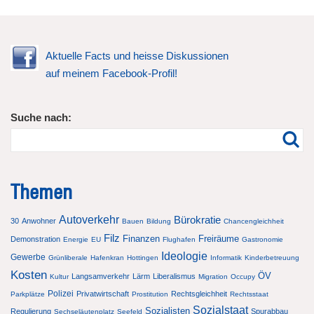
Aktuelle Facts und heisse Diskussionen
auf meinem Facebook-Profil!
Suche nach:
Themen
Autoverkehr
Bürokratie
30
Anwohner
Bauen
Bildung
Chancengleichheit
Filz
Finanzen
Freiräume
Demonstration
Energie
EU
Flughafen
Gastronomie
Ideologie
Gewerbe
Grünliberale
Hafenkran
Hottingen
Informatik
Kinderbetreuung
Kosten
ÖV
Langsamverkehr
Lärm
Liberalismus
Kultur
Migration
Occupy
Polizei
Privatwirtschaft
Rechtsgleichheit
Parkplätze
Prostitution
Rechtsstaat
Sozialstaat
Sozialisten
Regulierung
Spurabbau
Sechseläutenplatz
Seefeld