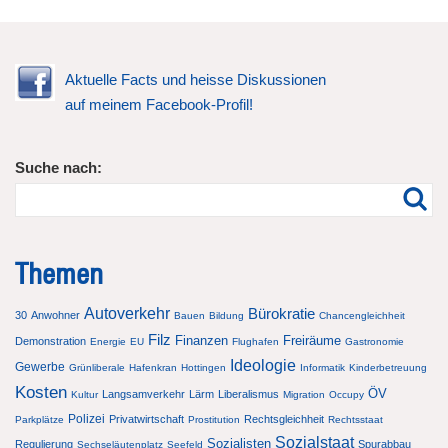
Aktuelle Facts und heisse Diskussionen
auf meinem Facebook-Profil!
Suche nach:
Themen
Autoverkehr
Bürokratie
30
Anwohner
Bauen
Bildung
Chancengleichheit
Filz
Finanzen
Freiräume
Demonstration
Energie
EU
Flughafen
Gastronomie
Ideologie
Gewerbe
Grünliberale
Hafenkran
Hottingen
Informatik
Kinderbetreuung
Kosten
ÖV
Langsamverkehr
Lärm
Liberalismus
Kultur
Migration
Occupy
Polizei
Privatwirtschaft
Rechtsgleichheit
Parkplätze
Prostitution
Rechtsstaat
Sozialstaat
Sozialisten
Regulierung
Spurabbau
Sechseläutenplatz
Seefeld