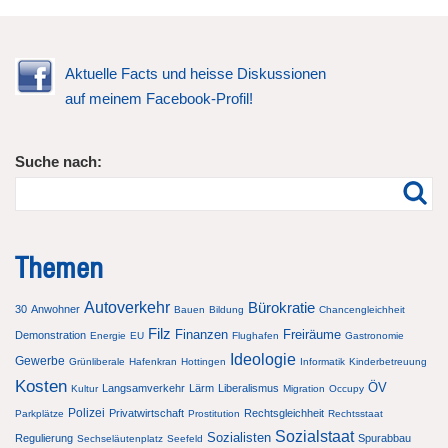
Aktuelle Facts und heisse Diskussionen
auf meinem Facebook-Profil!
Suche nach:
Themen
Autoverkehr
Bürokratie
30
Anwohner
Bauen
Bildung
Chancengleichheit
Filz
Finanzen
Freiräume
Demonstration
Energie
EU
Flughafen
Gastronomie
Ideologie
Gewerbe
Grünliberale
Hafenkran
Hottingen
Informatik
Kinderbetreuung
Kosten
ÖV
Langsamverkehr
Lärm
Liberalismus
Kultur
Migration
Occupy
Polizei
Privatwirtschaft
Rechtsgleichheit
Parkplätze
Prostitution
Rechtsstaat
Sozialstaat
Sozialisten
Regulierung
Spurabbau
Sechseläutenplatz
Seefeld