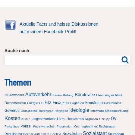
Aktuelle Facts und heisse Diskussionen
auf meinem Facebook-Profil!
Suche nach:
Themen
Autoverkehr
Bürokratie
30
Anwohner
Bauen
Bildung
Chancengleichheit
Filz
Finanzen
Freiräume
Demonstration
Energie
EU
Flughafen
Gastronomie
Ideologie
Gewerbe
Grünliberale
Hafenkran
Hottingen
Informatik
Kinderbetreuung
Kosten
ÖV
Langsamverkehr
Lärm
Liberalismus
Kultur
Migration
Occupy
Polizei
Privatwirtschaft
Rechtsgleichheit
Parkplätze
Prostitution
Rechtsstaat
Sozialstaat
Sozialisten
Regulierung
Spurabbau
Sechseläutenplatz
Seefeld