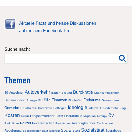
Aktuelle Facts und heisse Diskussionen
auf meinem Facebook-Profil!
Suche nach:
Themen
Autoverkehr
Bürokratie
30
Anwohner
Bauen
Bildung
Chancengleichheit
Filz
Finanzen
Freiräume
Demonstration
Energie
EU
Flughafen
Gastronomie
Ideologie
Gewerbe
Grünliberale
Hafenkran
Hottingen
Informatik
Kinderbetreuung
Kosten
ÖV
Langsamverkehr
Lärm
Liberalismus
Kultur
Migration
Occupy
Polizei
Privatwirtschaft
Rechtsgleichheit
Parkplätze
Prostitution
Rechtsstaat
Sozialstaat
Sozialisten
Regulierung
Spurabbau
Sechseläutenplatz
Seefeld