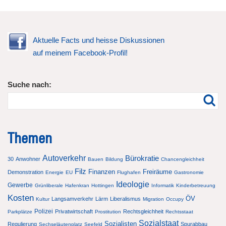
Aktuelle Facts und heisse Diskussionen
auf meinem Facebook-Profil!
Suche nach:
Themen
Autoverkehr
Bürokratie
30
Anwohner
Bauen
Bildung
Chancengleichheit
Filz
Finanzen
Freiräume
Demonstration
Energie
EU
Flughafen
Gastronomie
Ideologie
Gewerbe
Grünliberale
Hafenkran
Hottingen
Informatik
Kinderbetreuung
Kosten
ÖV
Langsamverkehr
Lärm
Liberalismus
Kultur
Migration
Occupy
Polizei
Privatwirtschaft
Rechtsgleichheit
Parkplätze
Prostitution
Rechtsstaat
Sozialstaat
Sozialisten
Regulierung
Spurabbau
Sechseläutenplatz
Seefeld