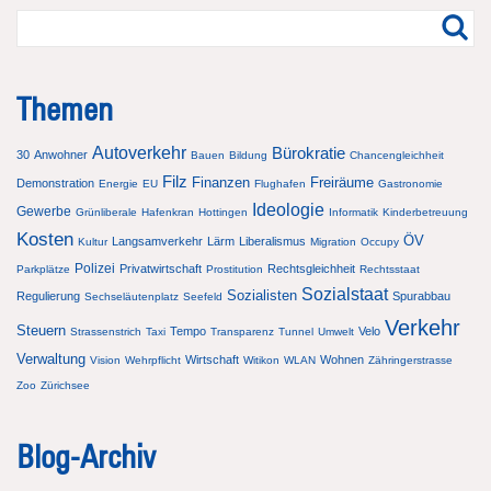
Themen
Autoverkehr
Bürokratie
30
Anwohner
Bauen
Bildung
Chancengleichheit
Filz
Finanzen
Freiräume
Demonstration
Energie
EU
Flughafen
Gastronomie
Ideologie
Gewerbe
Grünliberale
Hafenkran
Hottingen
Informatik
Kinderbetreuung
Kosten
ÖV
Langsamverkehr
Lärm
Liberalismus
Kultur
Migration
Occupy
Polizei
Privatwirtschaft
Rechtsgleichheit
Parkplätze
Prostitution
Rechtsstaat
Sozialstaat
Sozialisten
Regulierung
Spurabbau
Sechseläutenplatz
Seefeld
Verkehr
Steuern
Tempo
Velo
Strassenstrich
Taxi
Transparenz
Tunnel
Umwelt
Verwaltung
Wirtschaft
Wohnen
Vision
Wehrpflicht
Witikon
WLAN
Zähringerstrasse
Zoo
Zürichsee
Blog-Archiv