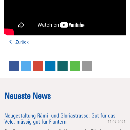
Zurück
Neueste News
Neugestaltung Rämi- und Gloriastrasse: Gut für das
Velo, mässig gut für Fluntern
11.07.2021