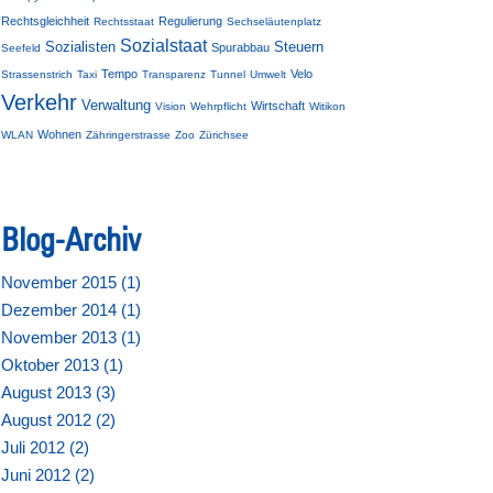
Rechtsgleichheit
Regulierung
Rechtsstaat
Sechseläutenplatz
Sozialstaat
Sozialisten
Steuern
Spurabbau
Seefeld
Tempo
Velo
Strassenstrich
Taxi
Transparenz
Tunnel
Umwelt
Verkehr
Verwaltung
Wirtschaft
Vision
Wehrpflicht
Witikon
Wohnen
WLAN
Zähringerstrasse
Zoo
Zürichsee
Blog-Archiv
November 2015 (
1
)
Dezember 2014 (
1
)
November 2013 (
1
)
Oktober 2013 (
1
)
August 2013 (
3
)
August 2012 (
2
)
Juli 2012 (
2
)
Juni 2012 (
2
)