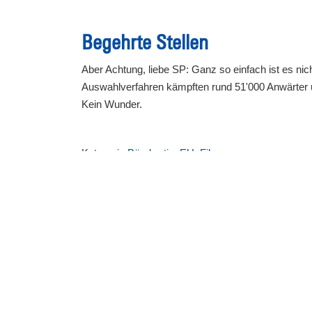
Begehrte Stellen
Aber Achtung, liebe SP: Ganz so einfach ist es ni
Auswahlverfahren kämpften rund 51'000 Anwärter u
Kein Wunder.
Kategorie
Bürokratie
,
EU
,
Filz
Kommentare
Dieser Blog-Eintrag wurde noch nicht kommentiert.
Kommentar hinterlassen
Name: