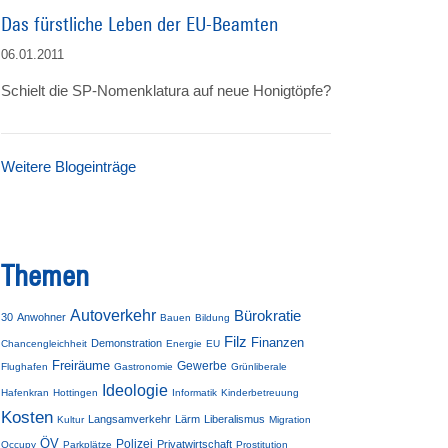
Das fürstliche Leben der EU-Beamten
06.01.2011
Schielt die SP-Nomenklatura auf neue Honigtöpfe?
Weitere Blogeinträge
Themen
Autoverkehr
Bürokratie
30
Anwohner
Bauen
Bildung
Filz
Finanzen
Demonstration
Chancengleichheit
Energie
EU
Freiräume
Gewerbe
Flughafen
Gastronomie
Grünliberale
Ideologie
Hafenkran
Hottingen
Informatik
Kinderbetreuung
Kosten
Langsamverkehr
Lärm
Liberalismus
Kultur
Migration
ÖV
Polizei
Privatwirtschaft
Occupy
Parkplätze
Prostitution