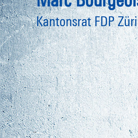
Kantonsrat FDP Zür